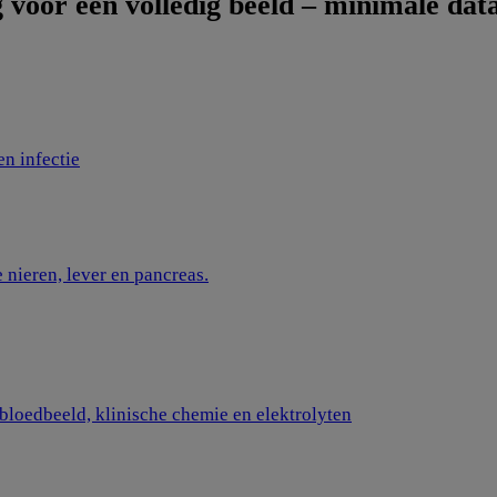
 voor een volledig beeld – minimale dat
n infectie
 nieren, lever en pancreas.
g bloedbeeld, klinische chemie en elektrolyten