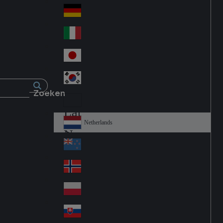
Fra
d
nc
Deutschland
Ge
e
rm
Italia
Ital
an
y
y
日本
Jap
an
대한민국
Ko
Zoeken
rea
Latin America
Lat
in
Netherlands
Ne
A
the
me
New Zealand
Ne
rla
ric
w
Norge
nd
a
No
Ze
s
rw
ala
Polska
Pol
ay
nd
an
Slovensko