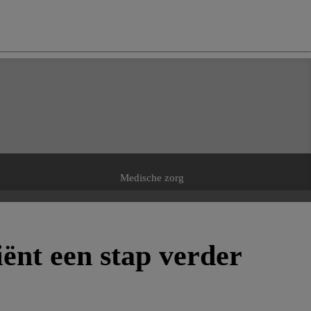
ng
do
m
Medische zorg
ënt een stap verder