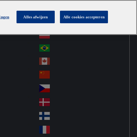
lingen
Alles afwijzen
Alle cookies accepteren
Australia
Au
Netherlands
str
Österreich
Au
ali
stri
a
Brazil
Br
a
azi
Canada
Ca
l
na
中国大陆
Ch
da
ina
Česko
Cz
ec
Danmark
De
h
nm
Suomi
Fin
ark
lan
France