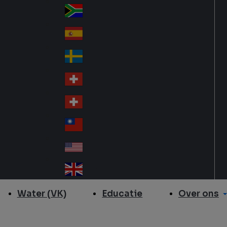
Slo
d
va
South Africa
So
kia
uth
España
Sp
Af
ain
ric
Sverige
Sw
a
ed
Schweiz DE
Sw
en
itz
Schweiz FR
Sw
erl
itz
an
台灣
Tai
erl
d
wa
an
USA
US
n
d
A
United Kingdom
Un
ite
Over ons
Water (VK)
Educatie
d
Ki