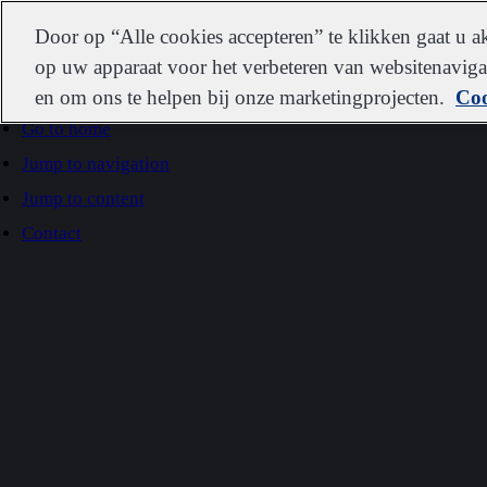
IDEXX
Door op “Alle cookies accepteren” te klikken gaat u 
op uw apparaat voor het verbeteren van websitenavigat
en om ons te helpen bij onze marketingprojecten.
Coo
Go to home
Jump to navigation
Jump to content
Contact