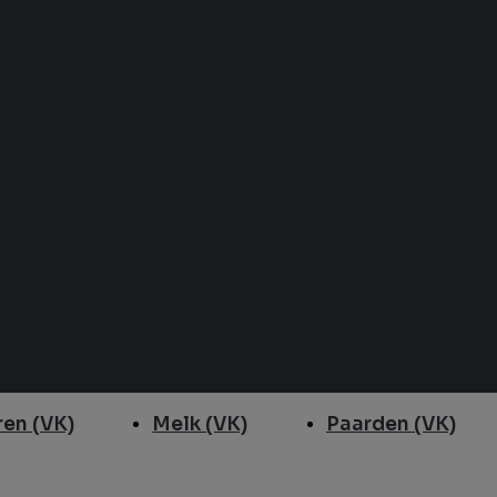
en (VK)
Melk (VK)
Paarden (VK)