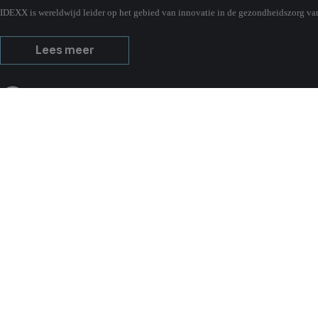
IDEXX is wereldwijd leider op het gebied van innovatie in de gezondheidszorg va
Lees meer
Over IDEXX
Afde
Investor relations
Gezel
Corporate governance
Land
Onze missie
Melk
Bedrijfsoverzicht
Paar
Wate