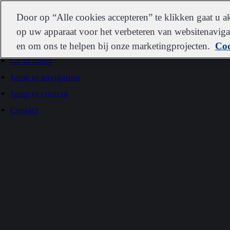
IDEXX
Door op “Alle cookies accepteren” te klikken gaat u 
op uw apparaat voor het verbeteren van websitenavigat
en om ons te helpen bij onze marketingprojecten.
Coo
Go to home
Jump to navigation
Jump to content
Contact