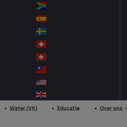
Slo
d
va
South Africa
So
kia
uth
España
Sp
Af
ain
ric
Sverige
Sw
a
ed
Schweiz DE
Sw
en
itz
Schweiz FR
Sw
erl
itz
an
台灣
Tai
erl
d
wa
an
USA
US
n
d
A
United Kingdom
Un
ite
Over ons
Water (VK)
Educatie
d
Ki