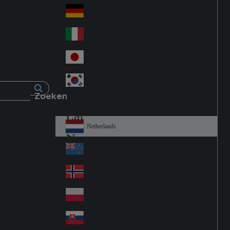
Fra
d
nc
Deutschland
Ge
e
rm
Italia
Ital
an
y
y
日本
Jap
an
대한민국
Ko
Zoeken
rea
Latin America
Lat
in
Netherlands
Ne
A
the
me
New Zealand
Ne
rla
ric
w
Norge
nd
a
No
Ze
s
rw
ala
Polska
Pol
ay
nd
an
Slovensko