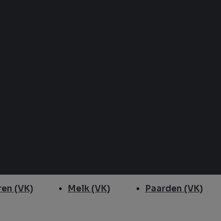
en (VK)
Melk (VK)
Paarden (VK)