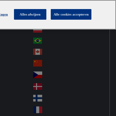
lingen
Alles afwijzen
Alle cookies accepteren
Australia
Au
Netherlands
str
Österreich
Au
ali
stri
a
Brazil
Br
a
azi
Canada
Ca
l
na
中国大陆
Ch
da
ina
Česko
Cz
ec
Danmark
De
h
nm
Suomi
Fin
ark
lan
France