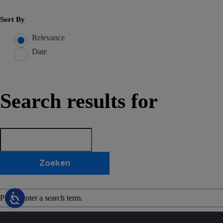
Sort By
Relevance
Date
Search results for
Zoeken
Please enter a search term.