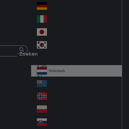
Fra
d
nc
Deutschland
Ge
e
rm
Italia
Ital
an
y
y
日本
Jap
an
대한민국
Ko
Zoeken
rea
Latin America
Lat
in
Netherlands
Ne
A
the
me
New Zealand
Ne
rla
ric
w
Norge
nd
a
No
Ze
s
rw
ala
Polska
Pol
ay
nd
an
Slovensko