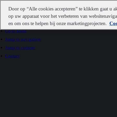
IDEXX
Door op “Alle cookies accepteren” te klikken gaat u 
op uw apparaat voor het verbeteren van websitenavigat
en om ons te helpen bij onze marketingprojecten.
Coo
Go to home
Jump to navigation
Jump to content
Contact