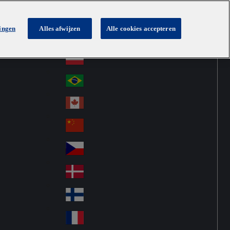
lingen
Alles afwijzen
Alle cookies accepteren
Australia
Au
Netherlands
str
Österreich
Au
ali
stri
a
Brazil
Br
a
azi
Canada
Ca
l
na
中国大陆
Ch
da
ina
Česko
Cz
ec
Danmark
De
h
nm
Suomi
Fin
ark
lan
France