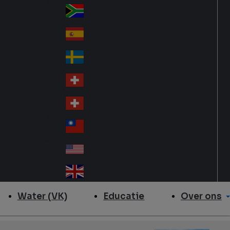
Slo
d
va
South Africa
So
kia
uth
España
Sp
Af
ain
ric
Sverige
Sw
a
ed
Schweiz DE
Sw
en
itz
Schweiz FR
Sw
erl
itz
an
台灣
Tai
erl
d
wa
an
USA
US
n
d
A
United Kingdom
Un
ite
Over ons
Water (VK)
Educatie
d
Ki