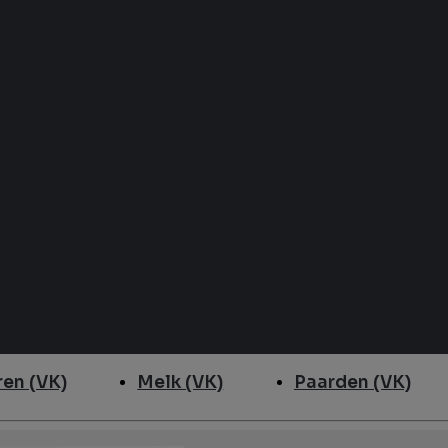
en (VK)
Melk (VK)
Paarden (VK)