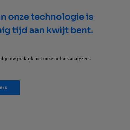
n onze technologie is
zingen nodig? Vraag
boratoria zijn hetzelfde
ig tijd aan kwijt bent.
en.
oratorium zoveel meer te bieden heeft dan wat
mag verwachten
mlijn uw praktijk met onze in-huis analyzers.
nierfunctie met de Catalyst SDMA Test.
SDMA
zers