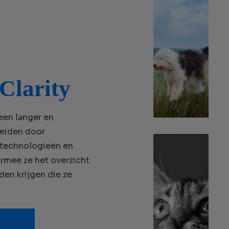
ng
do
m
Clarity
een langer en
leiden door
, technologieën en
rmee ze het overzicht
en krijgen die ze