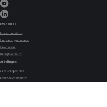
Over IDEXX
Investor relations
Corporate governance
Onze missie
Bedrijfsoverzicht
Afdelingen
Gezelschapsdieren
Landbouwhuisdieren
Melk
Paarden
Water
Contact