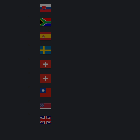
Pol
ay
nd
an
Slovensko
Slo
d
va
South Africa
So
kia
uth
España
Sp
Af
ain
ric
Sverige
Sw
a
ed
Schweiz DE
Sw
en
itz
Schweiz FR
Sw
erl
itz
an
台灣
Tai
erl
d
wa
an
USA
US
n
d
A
United Kingdom
Un
ite