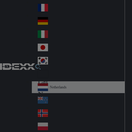
Fin
ark
lan
France
Fra
d
nc
Deutschland
Ge
e
rm
Italia
Ital
an
y
y
日本
Jap
an
대한민국
Ko
IDEXX
rea
Latin America
Lat
in
Netherlands
Ne
A
the
me
New Zealand
Ne
rla
ric
w
Norge
nd
a
No
Ze
s
rw
ala
Polska