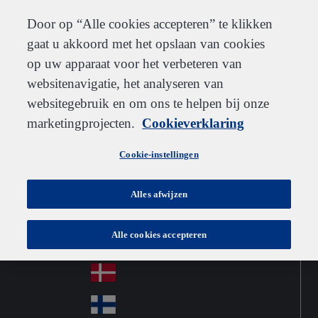
Klantenservice
Contact
Inschrijven
Werken bij IDEXX
Leveranciers
Door op “Alle cookies accepteren” te klikken
gaat u akkoord met het opslaan van cookies
op uw apparaat voor het verbeteren van
websitenavigatie, het analyseren van
Go to home
Australia
Au
websitegebruik en om ons te helpen bij onze
Netherlands
Jump to navigation
str
Österreich
marketingprojecten.
Cookieverklaring
Jump to content
Au
ali
stri
a
Brazil
Contact
Cookie-instellingen
Br
a
azi
Canada
Ca
l
Alles afwijzen
na
中国大陆
Ch
da
Alle cookies accepteren
ina
Česko
Cz
ec
Danmark
De
h
nm
Suomi