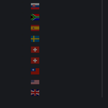
Pol
ay
nd
an
Slovensko
Slo
d
va
South Africa
So
kia
uth
España
Sp
Af
ain
ric
Sverige
Sw
a
ed
Schweiz DE
Sw
en
itz
Schweiz FR
Sw
erl
itz
an
台灣
Tai
erl
d
wa
an
USA
US
n
d
A
United Kingdom
Un
ite