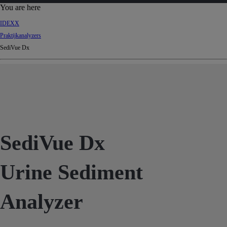
d
You are here
Ki
IDEXX
ng
Praktijkanalyzers
do
SediVue Dx
m
SediVue Dx
Urine Sediment
Analyzer