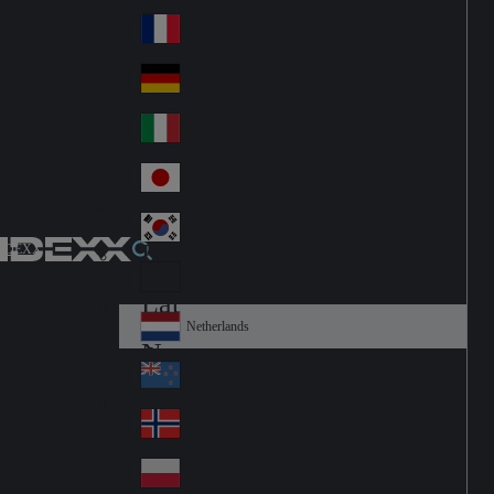
Fin
ark
lan
France
Fra
d
nc
Deutschland
Ge
e
rm
Italia
Ital
an
y
y
日本
Jap
an
대한민국
Ko
IDEXX
rea
Latin America
Lat
in
Netherlands
Ne
A
the
me
New Zealand
Ne
rla
ric
w
Norge
nd
a
No
Ze
s
rw
ala
Polska