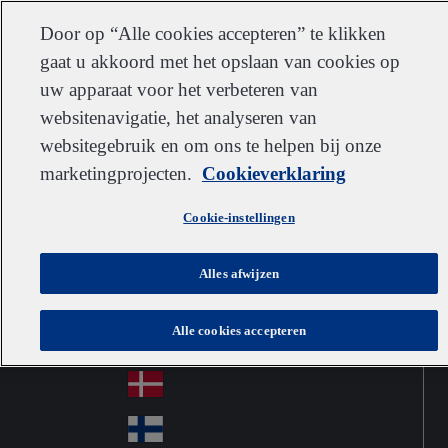
Klantenservice
Contact
Inschrijven
Werken bij IDEXX
Leveranciers
Door op “Alle cookies accepteren” te klikken
gaat u akkoord met het opslaan van cookies op
uw apparaat voor het verbeteren van
websitenavigatie, het analyseren van
Go to home
Australia
Au
websitegebruik en om ons te helpen bij onze
Netherlands
Jump to navigation
str
Österreich
marketingprojecten.
Cookieverklaring
Jump to content
Au
ali
stri
a
Brazil
Contact
Cookie-instellingen
Br
a
azi
Canada
Ca
l
Alles afwijzen
na
中国大陆
Ch
da
Alle cookies accepteren
ina
Česko
Cz
ec
Danmark
De
h
nm
Suomi