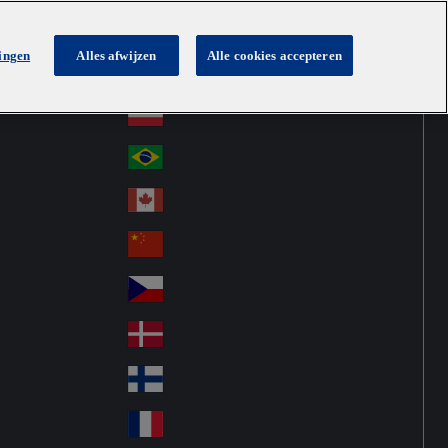
lingen
Alles afwijzen
Alle cookies accepteren
Australia
Au
Netherlands
str
Österreich
Au
ali
stri
a
Brazil
Br
a
azi
Canada
Ca
l
na
中国大陆
Ch
da
ina
Česko
Cz
ec
Danmark
De
h
nm
Suomi
Fin
ark
lan
France