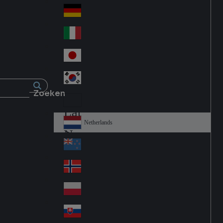
Fra
d
nc
Deutschland
Ge
e
rm
Italia
Ital
an
y
y
日本
Jap
an
대한민국
Ko
Zoeken
rea
Latin America
Lat
in
Netherlands
Ne
A
the
me
New Zealand
Ne
rla
ric
w
Norge
nd
a
No
Ze
s
rw
ala
Polska
Pol
ay
nd
an
Slovensko