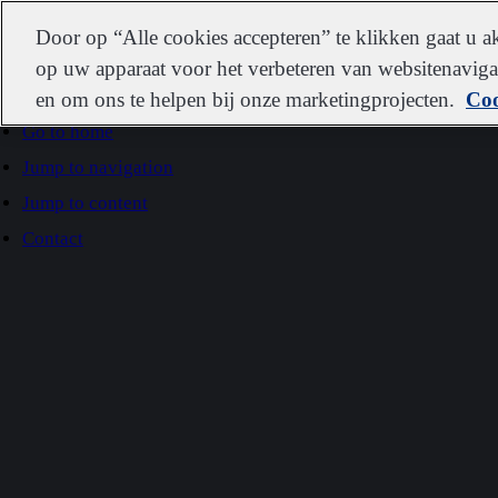
IDEXX
Door op “Alle cookies accepteren” te klikken gaat u 
op uw apparaat voor het verbeteren van websitenavigat
en om ons te helpen bij onze marketingprojecten.
Coo
Go to home
Jump to navigation
Jump to content
Contact