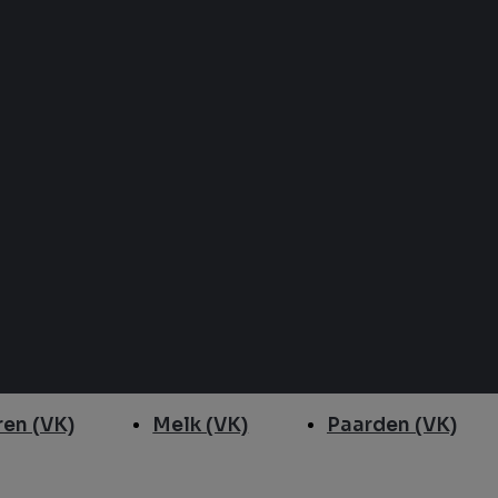
en (VK)
Melk (VK)
Paarden (VK)