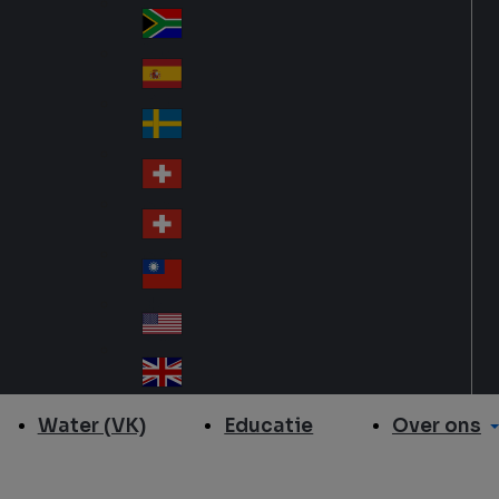
Slo
d
va
South Africa
So
kia
uth
España
Sp
Af
ain
ric
Sverige
Sw
a
ed
Schweiz DE
Sw
en
itz
Schweiz FR
Sw
erl
itz
an
台灣
Tai
erl
d
wa
an
USA
US
n
d
A
United Kingdom
Un
ite
Over ons
Water (VK)
Educatie
d
Ki