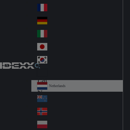
Fin
ark
lan
France
Fra
d
nc
Deutschland
Ge
e
rm
Italia
Ital
an
y
y
日本
Jap
an
대한민국
Ko
IDEXX
rea
Latin America
Lat
in
Netherlands
Ne
A
the
me
New Zealand
Ne
rla
ric
w
Norge
nd
a
No
Ze
s
rw
ala
Polska