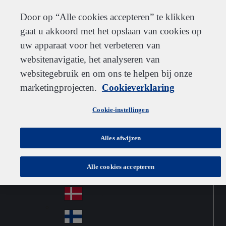
Klantenservice
Contact
Inschrijven
Werken bij IDEXX
Leveranciers
Door op “Alle cookies accepteren” te klikken
gaat u akkoord met het opslaan van cookies op
uw apparaat voor het verbeteren van
websitenavigatie, het analyseren van
Go to home
Australia
Au
websitegebruik en om ons te helpen bij onze
Netherlands
Jump to navigation
str
Österreich
marketingprojecten.
Cookieverklaring
Jump to content
Au
ali
stri
a
Brazil
Contact
Cookie-instellingen
Br
a
azi
Canada
Ca
l
Alles afwijzen
na
中国大陆
Ch
da
Alle cookies accepteren
ina
Česko
Cz
ec
Danmark
De
h
nm
Suomi