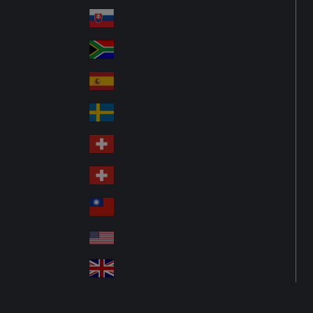
Pol
ay
nd
an
Slovensko
Slo
d
va
South Africa
So
kia
uth
España
Sp
Af
ain
ric
Sverige
Sw
a
ed
Schweiz DE
Sw
en
itz
Schweiz FR
Sw
erl
itz
an
台灣
Tai
erl
d
wa
an
USA
US
n
d
A
United Kingdom
Un
ite