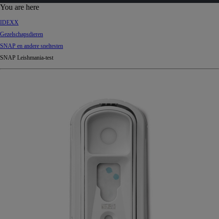
d
You are here
Ki
IDEXX
ng
Gezelschapsdieren
do
SNAP en andere sneltesten
m
SNAP Leishmania-test