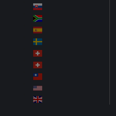
Pol
ay
nd
an
Slovensko
Slo
d
va
South Africa
So
kia
uth
España
Sp
Af
ain
ric
Sverige
Sw
a
ed
Schweiz DE
Sw
en
itz
Schweiz FR
Sw
erl
itz
an
台灣
Tai
erl
d
wa
an
USA
US
n
d
A
United Kingdom
Un
ite