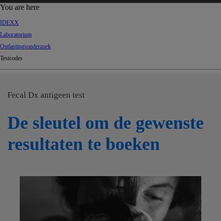
d
You are here
Ki
IDEXX
ng
Laboratorium
do
Ontlastingsonderzoek
m
Testcodes
Fecal Dx antigeen test
De sleutel om de gewenste
resultaten te boeken