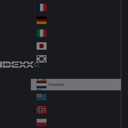
Fin
ark
lan
France
Fra
d
nc
Deutschland
Ge
e
rm
Italia
Ital
an
y
y
日本
Jap
an
대한민국
Ko
IDEXX
rea
Latin America
Lat
in
Netherlands
Ne
A
the
me
New Zealand
Ne
rla
ric
w
Norge
nd
a
No
Ze
s
rw
ala
Polska