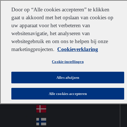
Klantenservice
Contact
Inschrijven
Werken bij IDEXX
Leveranciers
Door op “Alle cookies accepteren” te klikken
gaat u akkoord met het opslaan van cookies op
uw apparaat voor het verbeteren van
websitenavigatie, het analyseren van
Go to home
Australia
Au
websitegebruik en om ons te helpen bij onze
Netherlands
Jump to navigation
str
Österreich
marketingprojecten.
Cookieverklaring
Jump to content
Au
ali
stri
a
Brazil
Contact
Cookie-instellingen
Br
a
azi
Canada
Ca
l
Alles afwijzen
na
中国大陆
Ch
da
Alle cookies accepteren
ina
Česko
Cz
ec
Danmark
De
h
nm
Suomi