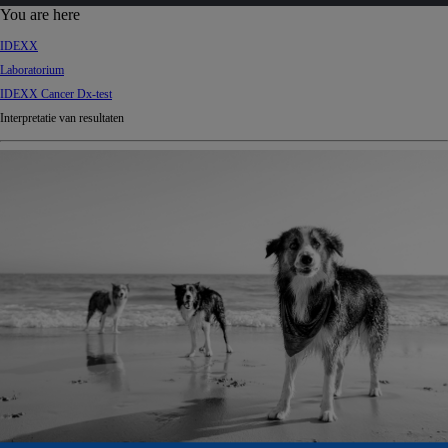
d
You are here
Ki
IDEXX
ng
Laboratorium
do
IDEXX Cancer Dx-test
m
Interpretatie van resultaten