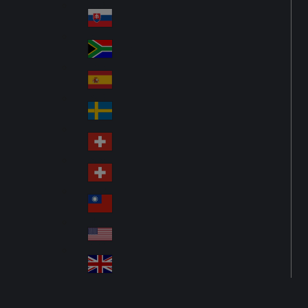
Pol
ay
nd
an
Slovensko
Slo
d
va
South Africa
So
kia
uth
España
Sp
Af
ain
ric
Sverige
Sw
a
ed
Schweiz DE
Sw
en
itz
Schweiz FR
Sw
erl
itz
an
台灣
Tai
erl
d
wa
an
USA
US
n
d
A
United Kingdom
Un
ite