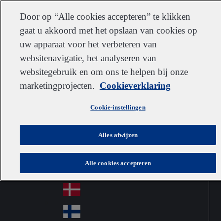
Klantenservice
Contact
Inschrijven
Werken bij IDEXX
Leveranciers
Door op “Alle cookies accepteren” te klikken
gaat u akkoord met het opslaan van cookies op
uw apparaat voor het verbeteren van
websitenavigatie, het analyseren van
Go to home
Australia
Au
websitegebruik en om ons te helpen bij onze
Netherlands
Jump to navigation
str
Österreich
marketingprojecten.
Cookieverklaring
Jump to content
Au
ali
stri
a
Brazil
Contact
Cookie-instellingen
Br
a
azi
Canada
Ca
l
Alles afwijzen
na
中国大陆
Ch
da
Alle cookies accepteren
ina
Česko
Cz
ec
Danmark
De
h
nm
Suomi