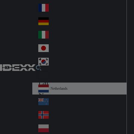
Fin
ark
lan
France
Fra
d
nc
Deutschland
Ge
e
rm
Italia
Ital
an
y
y
日本
Jap
an
대한민국
Ko
IDEXX
rea
Latin America
Lat
in
Netherlands
Ne
A
the
me
New Zealand
Ne
rla
ric
w
Norge
nd
a
No
Ze
s
rw
ala
Polska