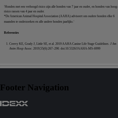
Honden met een verhoogd risico zijn alle honden van 7 jaar en ouder, en honden van hoog-
†
risico rassen van 4 jaar en ouder.
*De American Animal Hospital Association (AAHA) adviseert om oudere honden elke 6
maanden te onderzoeken en alle andere honden jaarlijks.
1
Referenties
Creevy KE, Grady J, Little SE, et al. 2019 AAHA Canine Life Stage Guidelines.
J Am
Anim Hosp Assoc
. 2019;55(6):267–290. doi:10.5326/JAAHA-MS-6999
Footer Navigation