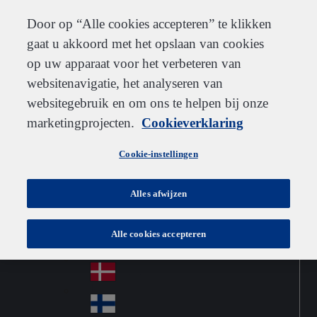
Klantenservice
Contact
Inschrijven
Werken bij IDEXX
Leveranciers
Door op “Alle cookies accepteren” te klikken
gaat u akkoord met het opslaan van cookies
op uw apparaat voor het verbeteren van
websitenavigatie, het analyseren van
Go to home
Australia
Au
websitegebruik en om ons te helpen bij onze
Netherlands
Jump to navigation
str
Österreich
marketingprojecten.
Cookieverklaring
Jump to content
Au
ali
stri
a
Brazil
Contact
Cookie-instellingen
Br
a
azi
Canada
Ca
l
Alles afwijzen
na
中国大陆
Ch
da
Alle cookies accepteren
ina
Česko
Cz
ec
Danmark
De
h
nm
Suomi