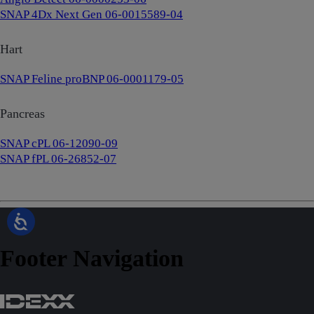
SNAP 4Dx Next Gen 06-0015589-04
Hart
SNAP Feline proBNP 06-0001179-05
Pancreas
SNAP cPL 06-12090-09
SNAP fPL 06-26852-07
Footer Navigation