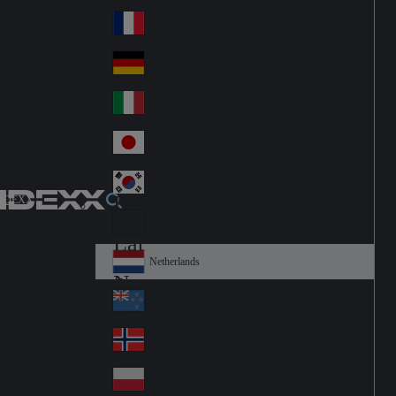
Fin
ark
lan
France
Fra
d
nc
Deutschland
Ge
e
rm
Italia
Ital
an
y
y
日本
Jap
an
대한민국
Ko
IDEXX
rea
Latin America
Lat
in
Netherlands
Ne
A
the
me
New Zealand
Ne
rla
ric
w
Norge
nd
a
No
Ze
s
rw
ala
Polska