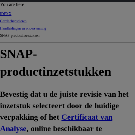
d
You are here
Ki
IDEXX
ng
Gezelschapsdieren
do
Handleidingen en ondersteuning
m
SNAP-productinzetstukken
SNAP-
productinzetstukken
Bevestig dat u de juiste revisie van het
inzetstuk selecteert door de huidige
verpakking of het
Certificaat van
Analyse
, online beschikbaar te