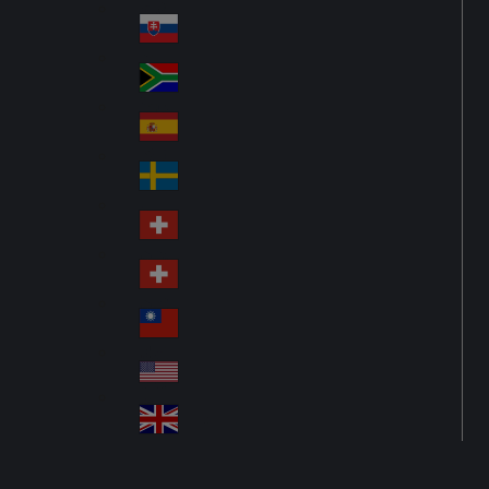
Pol
ay
nd
an
Slovensko
Slo
d
va
South Africa
So
kia
uth
España
Sp
Af
ain
ric
Sverige
Sw
a
ed
Schweiz DE
Sw
en
itz
Schweiz FR
Sw
erl
itz
an
台灣
Tai
erl
d
wa
an
USA
US
n
d
A
United Kingdom
Un
ite