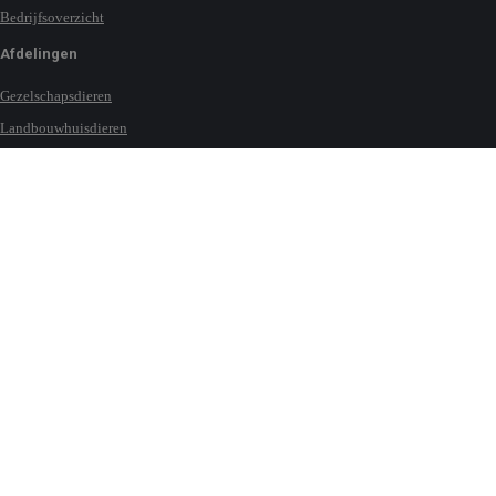
Bedrijfsoverzicht
Afdelingen
Gezelschapsdieren
Landbouwhuisdieren
Melk
Paarden
Water
Contact
Locaties wereldwijd
Gebruiksvoorwaarden
Verkoopvoorwaarden
Privacybeleid
Cookieverklaring
Cookielijst