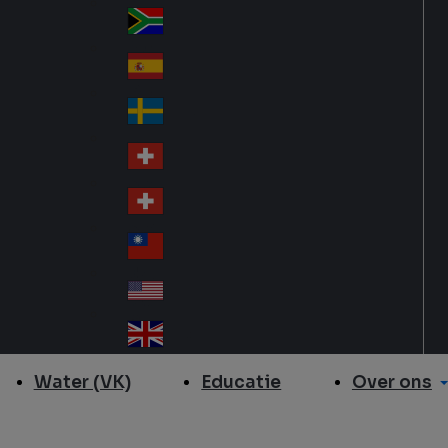
Slo
d
va
South Africa
So
kia
uth
España
Sp
Af
ain
ric
Sverige
Sw
a
ed
Schweiz DE
Sw
en
itz
Schweiz FR
Sw
erl
itz
an
台灣
Tai
erl
d
wa
an
USA
US
n
d
A
United Kingdom
Un
ite
Over ons
Water (VK)
Educatie
d
Ki