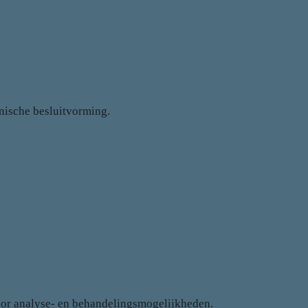
inische besluitvorming.
oor analyse- en behandelingsmogelijkheden.