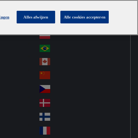
lingen
Alles afwijzen
Alle cookies accepteren
Australia
Au
Netherlands
str
Österreich
Au
ali
stri
a
Brazil
Br
a
azi
Canada
Ca
l
na
中国大陆
Ch
da
ina
Česko
Cz
ec
Danmark
De
h
nm
Suomi
Fin
ark
lan
France