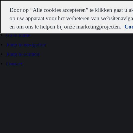
IDEXX
Door op “Alle cookies accepteren” te klikken gaat u 
op uw apparaat voor het verbeteren van websitenavigat
en om ons te helpen bij onze marketingprojecten.
Coo
Go to home
Jump to navigation
Jump to content
Contact