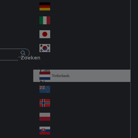
Fra
d
nc
Deutschland
Ge
e
rm
Italia
Ital
an
y
y
日本
Jap
an
대한민국
Ko
Zoeken
rea
Latin America
Lat
in
Netherlands
Ne
A
the
me
New Zealand
Ne
rla
ric
w
Norge
nd
a
No
Ze
s
rw
ala
Polska
Pol
ay
nd
an
Slovensko