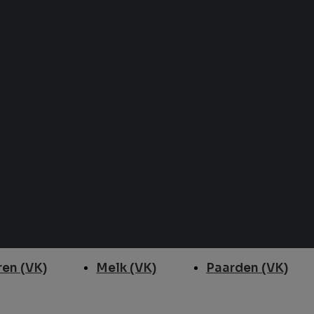
en (VK)
Melk (VK)
Paarden (VK)