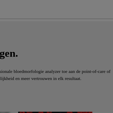
ng
do
m
gen.
sionale bloedmorfologie analyzer toe aan de point-of-care of
ijkheid en meer vertrouwen in elk resultaat.