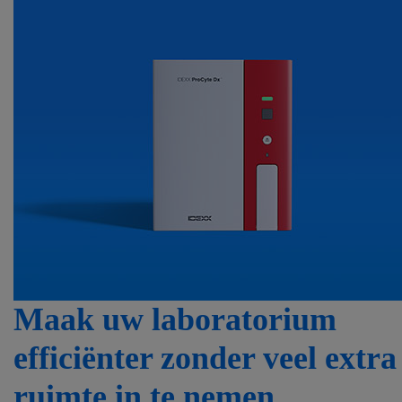
Maak uw laboratorium
efficiënter zonder veel extra
ruimte in te nemen.