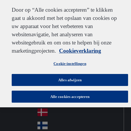
Klantenservice
Contact
Inschrijven
Werken bij IDEXX
Leveranciers
Door op “Alle cookies accepteren” te klikken
gaat u akkoord met het opslaan van cookies op
uw apparaat voor het verbeteren van
websitenavigatie, het analyseren van
Go to home
Australia
Au
websitegebruik en om ons te helpen bij onze
Netherlands
Jump to navigation
str
Österreich
marketingprojecten.
Cookieverklaring
Jump to content
Au
ali
stri
a
Brazil
Contact
Cookie-instellingen
Br
a
azi
Canada
Ca
l
Alles afwijzen
na
中国大陆
Ch
da
Alle cookies accepteren
ina
Česko
Cz
ec
Danmark
De
h
nm
Suomi