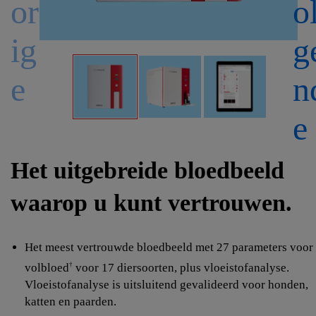
or
o
ig
g
e
n
e
Het uitgebreide bloedbeeld
waarop u kunt vertrouwen.
Het meest vertrouwde bloedbeeld met 27 parameters voor
volbloed
voor 17 diersoorten, plus vloeistofanalyse.
†
Vloeistofanalyse is uitsluitend gevalideerd voor honden,
katten en paarden.