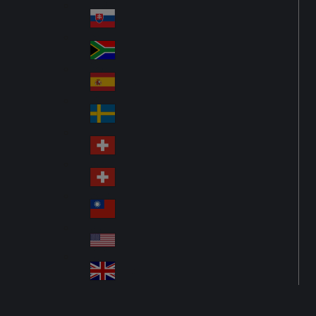
Pol
ay
nd
an
Slovensko
Slo
d
va
South Africa
So
kia
uth
España
Sp
Af
ain
ric
Sverige
Sw
a
ed
Schweiz DE
Sw
en
itz
Schweiz FR
Sw
erl
itz
an
台灣
Tai
erl
d
wa
an
USA
US
n
d
A
United Kingdom
Un
ite