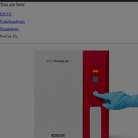
d
You are here
Ki
IDEXX
ng
Praktijkanalyzers
do
Hematologie
m
ProCyte Dx