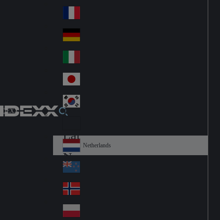
Fin
ark
lan
France
Fra
d
nc
Deutschland
Ge
e
rm
Italia
Ital
an
y
y
日本
Jap
an
대한민국
Ko
IDEXX
rea
Latin America
Lat
in
Netherlands
Ne
A
the
me
New Zealand
Ne
rla
ric
w
Norge
nd
a
No
Ze
s
rw
ala
Polska