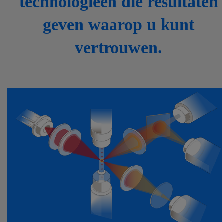
technologieën die resultaten
geven waarop u kunt
vertrouwen.